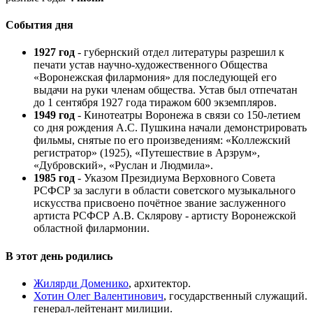
События дня
1927 год
- губернский отдел литературы разрешил к
печати устав научно-художественного Общества
«Воронежская филармония» для последующей его
выдачи на руки членам общества. Устав был отпечатан
до 1 сентября 1927 года тиражом 600 экземпляров.
1949 год
- Кинотеатры Воронежа в связи со 150-летием
со дня рождения А.С. Пушкина начали демонстрировать
фильмы, снятые по его произведениям: «Коллежский
регистратор» (1925), «Путешествие в Арзрум»,
«Дубровский», «Руслан и Людмила».
1985 год
- Указом Президиума Верховного Совета
РСФСР за заслуги в области советского музыкального
искусства присвоено почётное звание заслуженного
артиста РСФСР А.В. Склярову - артисту Воронежской
областной филармонии.
В этот день родились
Жилярди Доменико
, архитектор.
Хотин Олег Валентинович
, государственный служащий.
генерал-лейтенант милиции.