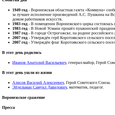
1949 год
- Воронежская областная газета «Коммуна» соо
за лучшее исполнение произведений А.С. Пушкина на В
домом работников искусств.
1983 год
- В помещении Воронежского цирка состоялась 
1983 год
- В Новой Усмани прошёл пушкинский праздник
1987 год
- В городе Острогожске, на родине российского
2007 год
- Утверждён герб Коротоякского сельского посел
2007 год
- Утверждён флаг Коротоякского сельского посе
В этот день родились
Иванов Анатолий Васильевич
, генерал-майор, Герой Сов
В этот день ушли из жизни
Алисов Василий Алексеевич
, Герой Советского Союза.
Эйдельман Самуил Давидович
, математик, педагог.
Воронежское сражение
Пресса