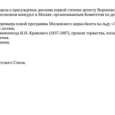
бщила о присуждении диплома первой степени артисту Воронежс
сесоюзном конкурсе в Москве, организованным Комитетом по д
премьера новой программы Московского цирка-балета на льду «Л
 поэзии.
 живописца И.Н. Крамского (1837-1887), прошли торжества, пос
ения.
ления.
етского Союза.