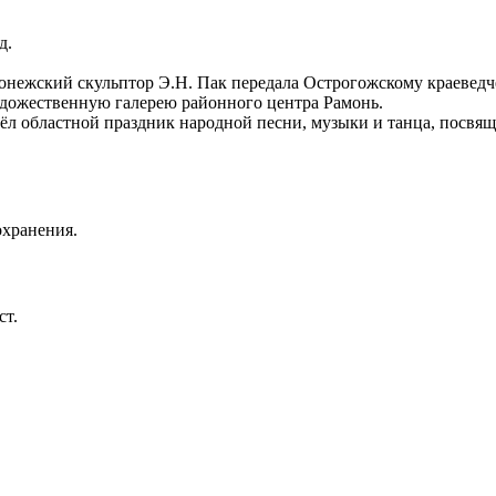
д.
онежский скульптор Э.Н. Пак передала Острогожскому краеведч
удожественную галерею районного центра Рамонь.
ёл областной праздник народной песни, музыки и танца, посвя
охранения.
ст.