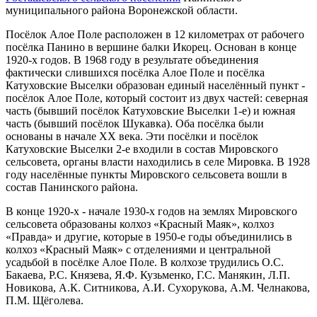
муниципального района Воронежской области.
Посёлок Алое Поле расположен в 12 километрах от рабочего
посёлка Панино в вершине балки Икорец. Основан в конце
1920-х годов. В 1968 году в результате объединения
фактически слившихся посёлка Алое Поле и посёлка
Катуховские Выселки образован единый населённый пункт -
посёлок Алое Поле, который состоит из двух частей: северная
часть (бывший посёлок Катуховские Выселки 1-е) и южная
часть (бывший посёлок Шукавка). Оба посёлка были
основаны в начале XX века. Эти посёлки и посёлок
Катуховские Выселки 2-е входили в состав Мировского
сельсовета, органы власти находились в селе Мировка. В 1928
году населённые пункты Мировского сельсовета вошли в
состав Панинского района.
В конце 1920-х - начале 1930-х годов на землях Мировского
сельсовета образованы колхоз «Красный Маяк», колхоз
«Правда» и другие, которые в 1950-е годы объединились в
колхоз «Красный Маяк» с отделениями и центральной
усадьбой в посёлке Алое Поле. В колхозе трудились О.С.
Бакаева, Р.С. Князева, Я.Ф. Кузьменко, Г.С. Манякин, Л.П.
Новикова, А.К. Ситникова, А.И. Сухорукова, А.М. Челнакова,
П.М. Щёголева.