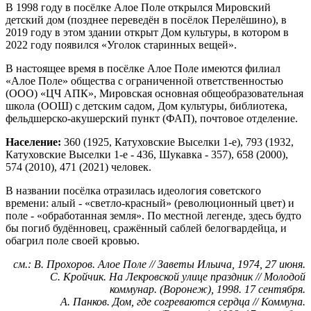
В 1998 году в посёлке Алое Поле открылся Мировский
детский дом (позднее переведён в посёлок Перелёшино), в
2019 году в этом здании открыт Дом культуры, в котором в
2022 году появился «Уголок старинных вещей».
В настоящее время в посёлке Алое Поле имеются филиал
«Алое Поле» общества с ограниченной ответственностью
(ООО) «ЦЧ АПК», Мировская основная общеобразовательная
школа (ООШ) с детским садом, Дом культуры, библиотека,
фельдшерско-акушерский пункт (ФАП), почтовое отделение.
Население:
360 (1925, Катуховские Выселки 1-е), 793 (1932,
Катуховские Выселки 1-е - 436, Шукавка - 357), 658 (2000),
574 (2010), 471 (2021) человек.
В названии посёлка отразилась идеология советского
времени: алый - «светло-красный» (революционный цвет) и
поле - «обработанная земля». По местной легенде, здесь будто
бы погиб будённовец, сражённый саблей белогвардейца, и
обагрил поле своей кровью.
см.: В. Прохоров. Алое Поле // Заветы Ильича, 1974, 27 июня.
С. Кройчик. На Лекровской улице праздник // Молодой
коммунар. (Воронеж), 1998. 17 сентября.
А. Панков. Дом, где согреваются сердца // Коммуна.