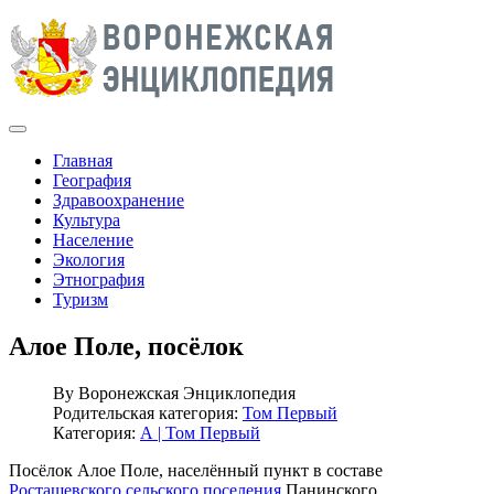
Главная
География
Здравоохранение
Культура
Население
Экология
Этнография
Туризм
Алое Поле, посёлок
By
Воронежская Энциклопедия
Родительская категория:
Том Первый
Категория:
А | Том Первый
Посёлок Алое Поле, населённый пункт в составе
Росташевского сельского поселения
Панинского