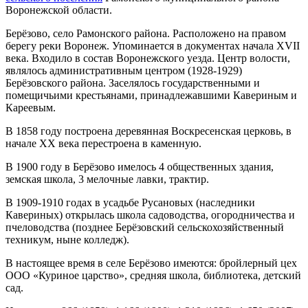
Воронежской области.
Берёзово, село Рамонского района. Расположено на правом
берегу реки Воронеж. Упоминается в документах начала XVII
века. Входило в состав Воронежского уезда. Центр волости,
являлось административным центром (1928-1929)
Берёзовского района. Заселялось государственными и
помещичьими крестьянами, принадлежавшими Кавериным и
Кареевым.
В 1858 году построена деревянная Воскресенская церковь, в
начале XX века перестроена в каменную.
В 1900 году в Берёзово имелось 4 общественных здания,
земская школа, 3 мелочные лавки, трактир.
В 1909-1910 годах в усадьбе Русановых (наследники
Кавериных) открылась школа садоводства, огородничества и
пчеловодства (позднее Берёзовский сельскохозяйственный
техникум, ныне колледж).
В настоящее время в селе Берёзово имеются: бройлерный цех
ООО «Куриное царство», средняя школа, библиотека, детский
сад.