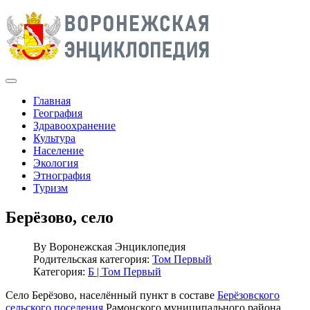
Главная
География
Здравоохранение
Культура
Население
Экология
Этнография
Туризм
Берёзово, село
By
Воронежская Энциклопедия
Родительская категория:
Том Первый
Категория:
Б | Том Первый
Село Берёзово, населённый пункт в составе
Берёзовского
сельского поселения
Рамонского муниципального района