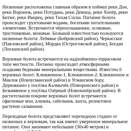
Низинные расположены главным образом в поймах реки Дон,
реки Воронеж, реки Потудань, реки Девица, реки Хопёр, реки
Битюг, реки Икорец, реки Тихая Сосна. Питание болота
происходит грунтовыми водами, богатыми питательными
элементами. Встречаются чёрноольшаники, осоковые,
тростниковые, моховые. Большой известностью пользуются
низинные болота: Лебяжье (Бобровский район), Черкасское
(Павловский район), Мордва (Острогожской район), Богдан
(Лискинский район).
Верховые болота встречаются на надпойменно-террасовом
типе местности. Питание происходит атмосферными
осадками бедными минеральными веществами. Известно 6
верховых болот: Клюквенное-1, Клюквенное-2, Клюквенное и
Маклок (Новоусманский район) в Усманском бору,
Дерюжкино у посёлка Калмычёк (Поворинского район) и
Безымянное у посёлка Озёрный (Новохопёрский район). В
растительном покрове верховых болот встречаются
сфагновые мхи, клюква, сабельник, вахта, реликтовое
растение сальвиния.
Переходные болота представляют переходную стадию от
низинных к верховым, так как имеют умеренное минеральное
питание. Они занимают небольшие (30х40 метров) и