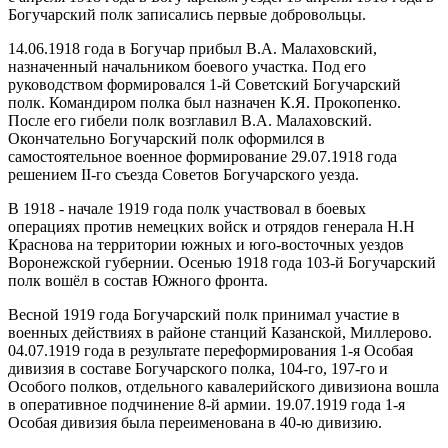
Богучарский полк записались первые добровольцы.
14.06.1918 года в Богучар прибыл В.А. Малаховский,
назначенный начальником боевого участка. Под его
руководством формировался 1-й Советский Богучарский
полк. Командиром полка был назначен К.Я. Прокопенко.
После его гибели полк возглавил В.А. Малаховский.
Окончательно Богучарский полк оформился в
самостоятельное военное формирование 29.07.1918 года
решением II-го съезда Советов Богучарского уезда.
В 1918 - начале 1919 года полк участвовал в боевых
операциях против немецких войск и отрядов генерала Н.Н
Краснова на территории южных и юго-восточных уездов
Воронежской губернии. Осенью 1918 года 103-й Богучарский
полк вошёл в состав Южного фронта.
Весной 1919 года Богучарский полк принимал участие в
военных действиях в районе станций Казанской, Миллерово.
04.07.1919 года в результате переформирования 1-я Особая
дивизия в составе Богучарского полка, 104-го, 197-го и
Особого полков, отдельного кавалерийского дивизиона вошла
в оперативное подчинение 8-й армии. 19.07.1919 года 1-я
Особая дивизия была переименована в 40-ю дивизию.