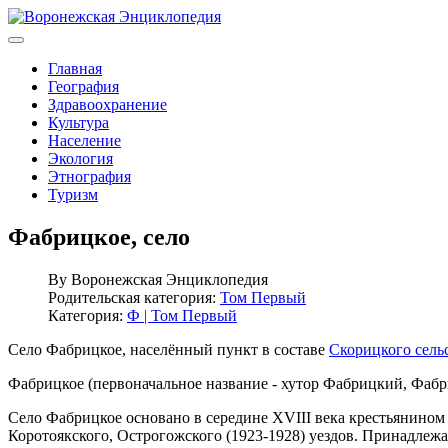
Главная
География
Здравоохранение
Культура
Население
Экология
Этнография
Туризм
Фабрицкое, село
By
Воронежская Энциклопедия
Родительская категория:
Том Первый
Категория:
Ф | Том Первый
Село Фабрицкое, населённый пункт в составе
Скорицкого сель
Фабрицкое (первоначальное название - хутор Фабрицкий, Фабри
Село Фабрицкое основано в середине XVIII века крестьянином 
Коротоякского, Острогожского (1923-1928) уездов. Принадлежа