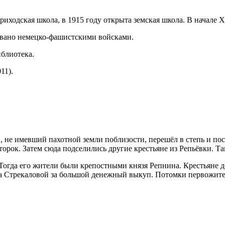
риходская школа, в 1915 году открыта земская школа. В начале 
ровано немецко-фашистскими войсками.
иблиотека.
11).
, не имевший пахотной земли поблизости, перешёл в степь и пос
орок. Затем сюда подселились другие крестьяне из Репьёвки. Та
огда его жители были крепостными князя Репнина. Крестьяне до
Стрекаловой за большой денежный выкуп. Потомки первожителя 