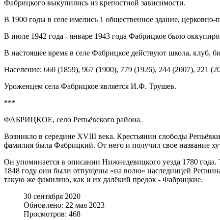
Фабрицкого выкупились из крепостной зависимости.
В 1900 годы в селе имелись 1 общественное здание, церковно-п
В июле 1942 года - январе 1943 года Фабрицкое было оккупи
В настоящее время в селе Фабрицкое действуют школа, клуб, б
Население: 660 (1859), 967 (1900), 779 (1926), 244 (2007), 221 (20
Уроженцем села Фабрицкое является И.Ф. Трушев.
***
ФАБРИЦКОЕ, село Репьёвского района.
Возникло в середине XVIII века. Крестьянин слободы Репьёвки
фамилия была Фабрицкий. От него и получил свое название хут
Он упоминается в описании Нижнедевицкого уезда 1780 года. Т
1848 году они были отпущены «на волю» наследницей Репнина 
такую же фамилию, как и их далёкий предок - Фабрицкие.
30 сентября 2020
Обновлено: 22 мая 2023
Просмотров: 468