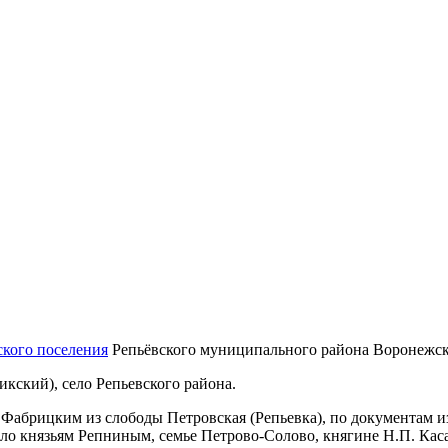
ского поселения
Репьёвского муниципального района Воронежск
кский), село Репьевского района.
Фабрицким из слободы Петровская (Репьевка), по документам из
ло князьям Репниным, семье Петрово-Солово, княгине Н.П. Каса