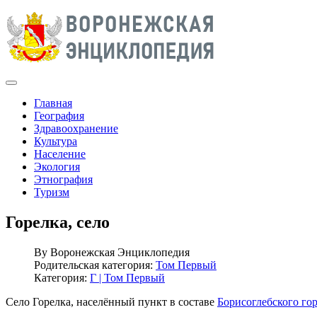
Главная
География
Здравоохранение
Культура
Население
Экология
Этнография
Туризм
Горелка, село
By
Воронежская Энциклопедия
Родительская категория:
Том Первый
Категория:
Г | Том Первый
Село Горелка, населённый пункт в составе
Борисоглебского го