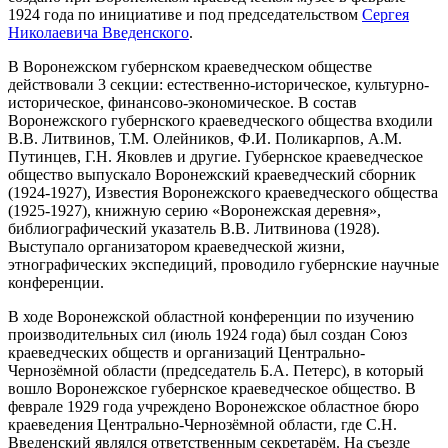
1924 года по инициативе и под председательством
Сергея
Николаевича Введенского
.
В Воронежском губернском краеведческом обществе
действовали 3 секции: естественно-историческое, культурно-
историческое, финансово-экономическое. В состав
Воронежского губернского краеведческого общества входили
В.В. Литвинов, Т.М. Олейников, Ф.И. Поликарпов, А.М.
Путинцев, Г.Н. Яковлев и другие. Губернское краеведческое
общество выпускало Воронежский краеведческий сборник
(1924-1927), Известия Воронежского краеведческого общества
(1925-1927), книжную серию «Воронежская деревня»,
библиографический указатель В.В. Литвинова (1928).
Выступало организатором краеведческой жизни,
этнографических экспедиций, проводило губернские научные
конференции.
В ходе Воронежской областной конференции по изучению
производительных сил (июль 1924 года) был создан Союз
краеведческих обществ и организаций Центрально-
Чернозёмной области (председатель Б.А. Петерс), в который
вошло Воронежское губернское краеведческое общество. В
феврале 1929 года учреждено Воронежское областное бюро
краеведения Центрально-Чернозёмной области, где С.Н.
Введенский являлся ответственным секретарём. На съезде