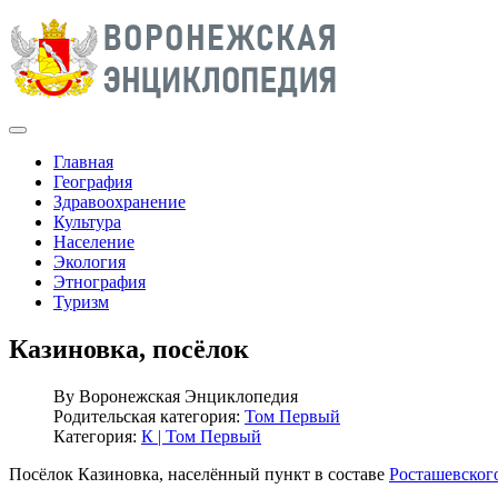
Главная
География
Здравоохранение
Культура
Население
Экология
Этнография
Туризм
Казиновка, посёлок
By
Воронежская Энциклопедия
Родительская категория:
Том Первый
Категория:
К | Том Первый
Посёлок Казиновка, населённый пункт в составе
Росташевского