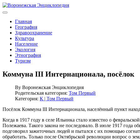
Главная
География
Здравоохранение
Культура
Население
Экология
Этнография
Туризм
Коммуна III Интернационала, посёлок
By
Воронежская Энциклопедия
Родительская категория:
Том Первый
Категория:
К | Том Первый
Посёлок Коммуна III Интернационала, населённый пункт находи
Когда в 1917 году в селе Ильинка стало известно о февральско
Полежаева. Такого закона не последовало. В июле 1917 года об
подговорил зажиточных людей и пытался с их помощью согнать 
обработать. Только после Октябрьской революции вопрос о зе