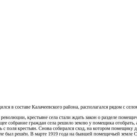
лся в составе Калачеевского района, располагался рядом с сел
й революции, крестьяне села стали ждать закон о разделе помещ
щее собрание граждан села решило землю у помещика отобрать, а
с поля крестьян. Снова собирался сход, на котором помещику д
мле был решён. В марте 1919 года на бывшей помещичьей земле 