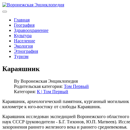
Главная
География
Здравоохранение
Культура
Население
Экология
Этнография
Туризм
Караяшник
By
Воронежская Энциклопедия
Родительская категория:
Том Первый
Категория:
К | Том Первый
Караяшник, археологический памятник, курганный могильник
километре к юго-востоку от слободы Караяшник.
Караяшник исследован экспедицией Воронежского областного кр
наук СССР (руководители - Б.Г. Тихонов, Ю.П. Матвеев). Исс
захоронения раннего железного века и раннего средневековья.