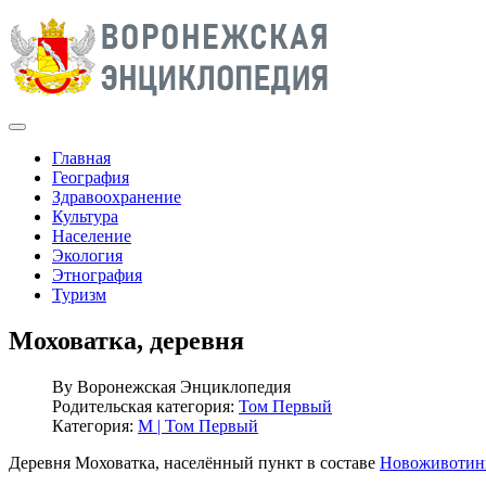
Главная
География
Здравоохранение
Культура
Население
Экология
Этнография
Туризм
Моховатка, деревня
By
Воронежская Энциклопедия
Родительская категория:
Том Первый
Категория:
М | Том Первый
Деревня Моховатка, населённый пункт в составе
Новоживотинн