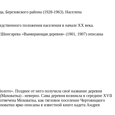
, Березовского района (1928-1963). Населена
едственного положения населения в начале XX века.
И. Шингарева «Вымирающая деревня» (1901, 1907) описаны
болото». Позднее от него получила своё название деревня
Маховатка) - неверно. Сама деревня возникла в середине XVII
отмечена Моховатка, как тягловое поселение Чертовицкого
ховатки ярко описаны в известной книге кадета Андрея