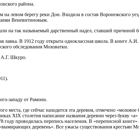
монского района.
на левом берегу реки Дон. Входила в состав Воронежского уезда
вшими Веневитиновым.
шли на так называемый дарственный надел, ставший причиной б
ая лавка. В 1912 году открыта одноклассная школа. В книге А.
ского обследования Моховатки.
 А.Г. Шкуро.
11).
го-западу от Рамони.
ого места, где сейчас находится эта деревня, отмечено «моховое 
ках XIX столетия написание названия деревни через букву «а» (
8 году проводилась перепись населения. В «переписной книге» 
 «вымирающих деревень». Все ужасы существования крестьян Мо