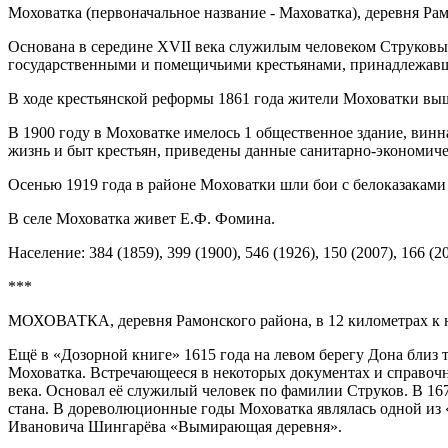
Моховатка (первоначальное название - Маховатка), деревня Ра
Основана в середине XVII века служилым человеком Струковым 
государственными и помещичьими крестьянами, принадлежа
В ходе крестьянской реформы 1861 года жители Моховатки вы
В 1900 году в Моховатке имелось 1 общественное здание, винн
жизнь и быт крестьян, приведены данные санитарно-экономиче
Осенью 1919 года в районе Моховатки шли бои с белоказаками
В селе Моховатка живет Е.Ф. Фомина.
Население: 384 (1859), 399 (1900), 546 (1926), 150 (2007), 166 (20
***
МОХОВАТКА, деревня Рамонского района, в 12 километрах к ю
Ещё в «Дозорной книге» 1615 года на левом берегу Дона близ т
Моховатка. Встречающееся в некоторых документах и справочни
века. Основал её служилый человек по фамилии Струков. В 167
стана. В дореволюционные годы Моховатка являлась одной из
Ивановича Шингарёва «Вымирающая деревня».