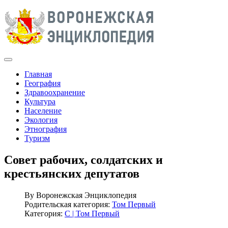
Главная
География
Здравоохранение
Культура
Население
Экология
Этнография
Туризм
Совет рабочих, солдатских и
крестьянских депутатов
By
Воронежская Энциклопедия
Родительская категория:
Том Первый
Категория:
С | Том Первый