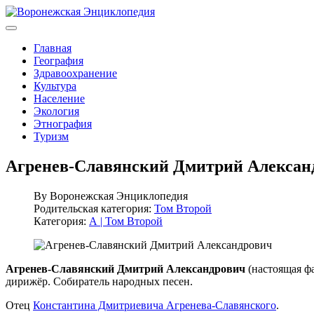
Главная
География
Здравоохранение
Культура
Население
Экология
Этнография
Туризм
Агренев-Славянский Дмитрий Алексан
By
Воронежская Энциклопедия
Родительская категория:
Том Второй
Категория:
А | Том Второй
Агренев-Славянский Дмитрий Александрович
(настоящая фа
дирижёр. Собиратель народных песен.
Отец
Константина Дмитриевича Агренева-Славянского
.