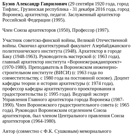
Бузов Александр Гаврилович
(29 сентября 1920 года, город
Тифлис, Грузинская республика - 31 декабря 2016 года, город
Воронеж), архитектор, педагог. Заслуженный архитектор
Российской Федерации (1995).
Член Союза архитекторов (1950), Профессор (1997).
Участник советско-финской войны, Великой Отечественной
войны. Окончил архитектурный факультет Азербайджанского
политехнического института (1948). Архитектор в городе
Баку (1948-1963). Руководитель мастерской (с 1963 года),
главный архитектор института «Воронежгражданпроект»
(1970-1980). Преподаватель в Воронежском инженерно-
строительном институте (ВИСИ) (с 1963 года по
совместительству, с 1980 года на постоянной основе). Доцент
кафедры теории и истории архитектуры (с 1974 года),
профессор кафедры архитектурного проектирования и
градостроительства (с 1995 года). Ведущий эксперт
Управления Главного архитектора города Воронежа (1987-
1990). Член Воронежского градостроительного совета (с 1965
года). Руководил Воронежским отделением Союза
архитекторов, был членом Центрального правления Союза
архитекторов (1964-1980).
Автор (совместно с Ф.К. Сушковым) мемориального