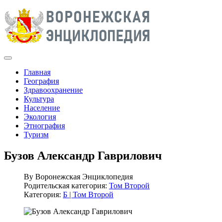
Главная
География
Здравоохранение
Культура
Население
Экология
Этнография
Туризм
Бузов Александр Гаврилович
By
Воронежская Энциклопедия
Родительская категория:
Том Второй
Категория:
Б | Том Второй