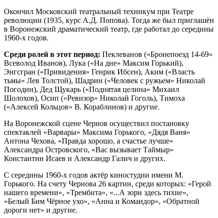
Окончил Московский театральный техникум при Театре
революции (1935, курс А.Д. Попова). Тогда же был приглашён
в Воронежский драматический театр, где работал до середины
1960-х годов.
Среди ролей в этот период:
Пеклеванов («Бронепоезд 14-69»
Всеволод Иванов), Лука («На дне» Максим Горький),
Энгсгран («Привидения» Генрик Ибсен), Аким («Власть
тьмы» Лев Толстой), Шадрин («Человек с ружьем» Николай
Погодин), Дед Щукарь («Поднятая целина» Михаил
Шолохов), Осип («Ревизор» Николай Гоголь), Тимоха
(«Алексей Кольцов» В. Кораблинов) и другие.
На Воронежской сцене Чернов осуществил постановку
спектаклей «Варвары» Максима Горького, «Дядя Ваня»
Антона Чехова, «Правда хорошо, а счастье лучше»
Александра Островского, «Вас вызывает Таймыр»
Константин Исаев и Александр Галич и других.
С середины 1960-х годов актёр киностудии имени М.
Горького. На счету Чернова 26 картин, среди которых: «Герой
нашего времени», «Трембита», «...А зори здесь тихие»,
«Белый Бим Чёрное ухо», «Анна и Командор», «Обратной
дороги нет» и другие.