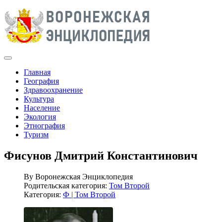
Главная
География
Здравоохранение
Культура
Население
Экология
Этнография
Туризм
Фисунов Дмитрий Константинович
By
Воронежская Энциклопедия
Родительская категория:
Том Второй
Категория:
Ф | Том Второй