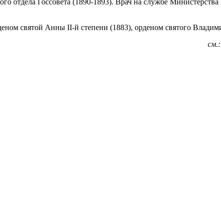
го отдела Госсовета (1890-1893). Врач на службе Министерства 
еном святой Анны II-й степени (1883), орденом святого Владимир
см.