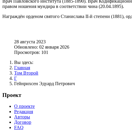
Врач Павловского института (1885-1890). Врач Кодификационно
правом ношения мундира в соответствии чина (20.04.1895).
Награждён орденом святого Станислава II-й степени (1881), орд
28 августа 2023
Обновлено: 02 января 2026
Просмотров: 101
Вы здесь:
Главная
Том Второй
Г
Гейнрихсен Эдуард Петрович
Проект
О проекте
Редакция
Авторы
Договор
FAQ