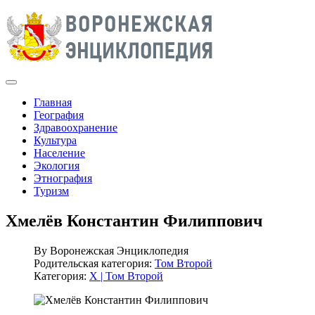
Главная
География
Здравоохранение
Культура
Население
Экология
Этнография
Туризм
Хмелёв Константин Филиппович
By
Воронежская Энциклопедия
Родительская категория:
Том Второй
Категория:
Х | Том Второй