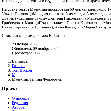
В 1938 году поступила в студию при Воронежском драматическо
На сцене театра Мачехина проработала 60 лет, сыграла около 
Ульяна Громова («Молодая гвардия» Александра Александрови
Довгер («Сильные духом» Дмитрия Николаевича Медведева и А
Грибоедова), Маша («Под каштанами Праги» Константина Миха
Ивана Сергеевича Тургенева), Анна Кеннеди («Мария Стюарт» 
Снималась в ряде фильмов В. Панина.
29 ноября 2022
Обновлено: 09 ноября 2025
Просмотров: 177
Вы здесь:
Главная
Том Второй
М
Мачехина Галина Фёдоровна
Проект
О проекте
Редакция
Авторы