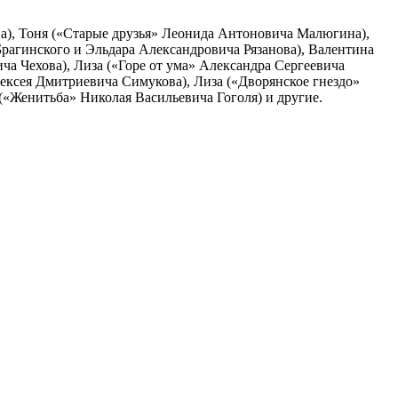
ова), Тоня («Старые друзья» Леонида Антоновича Малюгина),
агинского и Эльдара Александровича Рязанова), Валентина
а Чехова), Лиза («Горе от ума» Александра Сергеевича
ксея Дмитриевича Симукова), Лиза («Дворянское гнездо»
(«Женитьба» Николая Васильевича Гоголя) и другие.