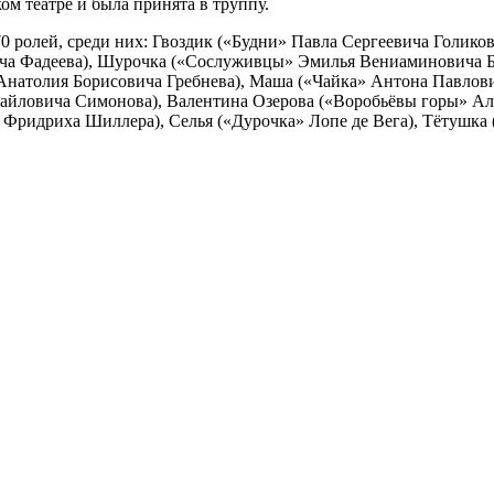
м театре и была принята в труппу.
170 ролей, среди них: Гвоздик («Будни» Павла Сергеевича Голик
ча Фадеева), Шурочка («Сослуживцы» Эмилья Вениаминовича Бр
натолия Борисовича Гребнева), Маша («Чайка» Антона Павлович
йловича Симонова), Валентина Озерова («Воробьёвы горы» Але
Фридриха Шиллера), Селья («Дурочка» Лопе де Вега), Тётушка 