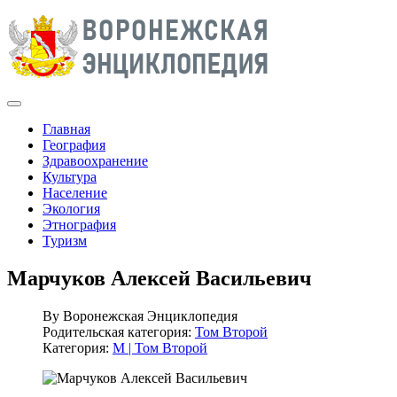
Главная
География
Здравоохранение
Культура
Население
Экология
Этнография
Туризм
Марчуков Алексей Васильевич
By
Воронежская Энциклопедия
Родительская категория:
Том Второй
Категория:
М | Том Второй