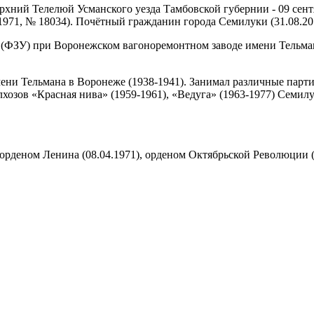
Верхний Телелюй Усманского уезда Тамбовской губернии - 09 сен
1971, № 18034). Почётный гражданин города Семилуки (31.08.20
а (ФЗУ) при Воронежском вагоноремонтном заводе имени Тельма
ени Тельмана в Воронеже (1938-1941). Занимал различные парт
лхозов «Красная нива» (1959-1961), «Ведуга» (1963-1977) Семилу
орденом Ленина (08.04.1971), орденом Октябрьской Революции (