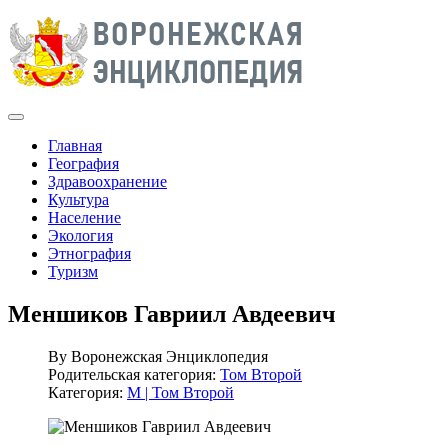
Главная
География
Здравоохранение
Культура
Население
Экология
Этнография
Туризм
Меншиков Гавриил Авдеевич
By
Воронежская Энциклопедия
Родительская категория:
Том Второй
Категория:
М | Том Второй