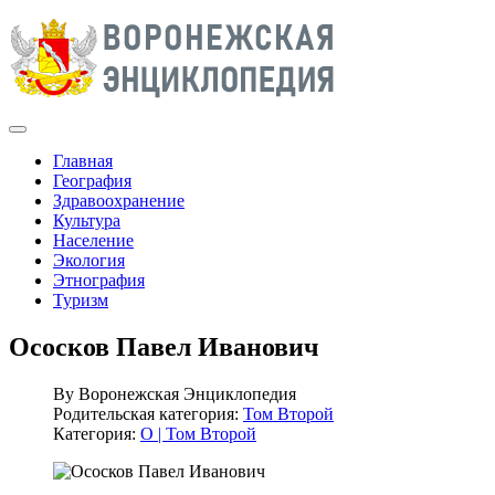
Главная
География
Здравоохранение
Культура
Население
Экология
Этнография
Туризм
Ососков Павел Иванович
By
Воронежская Энциклопедия
Родительская категория:
Том Второй
Категория:
О | Том Второй