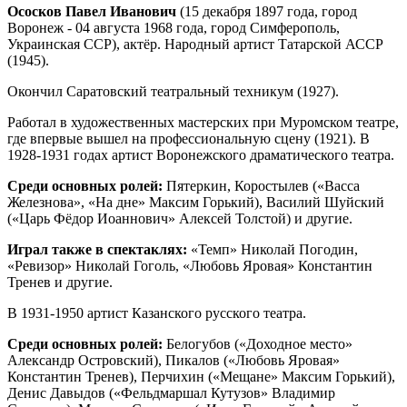
Ососков Павел Иванович
(15 декабря 1897 года, город
Воронеж - 04 августа 1968 года, город Симферополь,
Украинская ССР), актёр. Народный артист Татарской АССР
(1945).
Окончил Саратовский театральный техникум (1927).
Работал в художественных мастерских при Муромском театре,
где впервые вышел на профессиональную сцену (1921). В
1928-1931 годах артист Воронежского драматического театра.
Среди основных ролей:
Пятеркин, Коростылев («Васса
Железнова», «На дне» Максим Горький), Василий Шуйский
(«Царь Фёдор Иоаннович» Алексей Толстой) и другие.
Играл также в спектаклях:
«Темп» Николай Погодин,
«Ревизор» Николай Гоголь, «Любовь Яровая» Константин
Тренев и другие.
В 1931-1950 артист Казанского русского театра.
Среди основных ролей:
Белогубов («Доходное место»
Александр Островский), Пикалов («Любовь Яровая»
Константин Тренев), Перчихин («Мещане» Максим Горький),
Денис Давыдов («Фельдмаршал Кутузов» Владимир