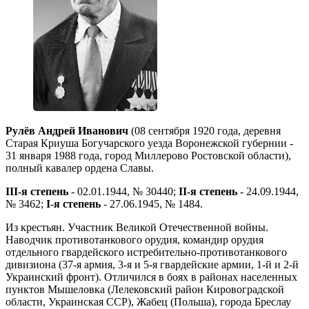
Рулёв Андрей Иванович
(08 сентября 1920 года, деревня
Старая Криуша Богучарского уезда Воронежской губернии -
31 января 1988 года, город Миллерово Ростовской области),
полный кавалер ордена Славы.
III-я степень
- 02.01.1944, № 30440;
II-я степень
- 24.09.1944,
№ 3462;
I-я степень
- 27.06.1945, № 1484.
Из крестьян. Участник Великой Отечественной войны.
Наводчик противотанкового орудия, командир орудия
отдельного гвардейского истребительно-противотанкового
дивизиона (37-я армия, 3-я и 5-я гвардейские армии, 1-й и 2-й
Украинский фронт). Отличился в боях в районах населенных
пунктов Мышеловка (Лелековский район Кировоградской
области, Украинская ССР), Жабец (Польша), города Бреслау