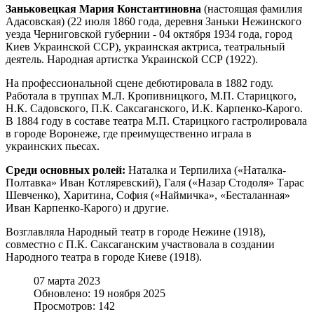
Заньковецкая Мария Константиновна
(настоящая фамилия
Адасовская) (22 июля 1860 года, деревня Заньки Нежинского
уезда Черниговской губернии - 04 октября 1934 года, город
Киев Украинской ССР), украинская актриса, театральный
деятель. Народная артистка Украинской ССР (1922).
На профессиональной сцене дебютировала в 1882 году.
Работала в труппах M.Л. Кропивницкого, М.П. Старицкого,
Н.К. Садовского, П.К. Саксаганского, И.К. Карпенко-Карого.
В 1884 году в составе театра М.П. Старицкого гастролировала
в городе Воронеже, где преимущественно играла в
украинских пьесах.
Среди основных ролей:
Наталка и Терпилиха («Наталка-
Полтавка» Иван Котляревский), Галя («Назар Стодоля» Тарас
Шевченко), Харитина, София («Наймичка», «Бесталанная»
Иван Карпенко-Карого) и другие.
Возглавляла Народный театр в городе Нежине (1918),
совместно с П.К. Саксаганским участвовала в создании
Народного театра в городе Киеве (1918).
07 марта 2023
Обновлено: 19 ноября 2025
Просмотров: 142