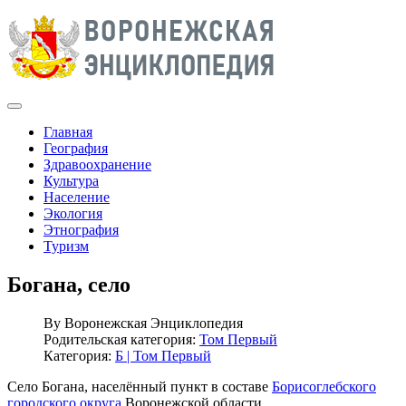
Главная
География
Здравоохранение
Культура
Население
Экология
Этнография
Туризм
Богана, село
By
Воронежская Энциклопедия
Родительская категория:
Том Первый
Категория:
Б | Том Первый
Село Богана, населённый пункт в составе
Борисоглебского
городского округа
Воронежской области.