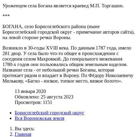
Уроженцем села Богана является краевед М.П. Торгашин.
***
БОГАНА, село Борисоглебского района (ныне
Борисоглебский городской округ - примечание авторов сайта),
на левой стороне речки Вороны.
Возникло в 30-годы XVIII века. По данным 1787 года, имело
281 двор. У села было что-то общее в происхождении с
соседним селом Махровкой. До генерального межевания
1780-х годов они пользовались общим земельным наделом.
Название села - от небольшой речки Боганы, которая
протекает рядом и впадает в Ворону. По Фёдору Николаевичу
Милькову, «Багно - низкое, топкое место, вязкое болото».
13 января 2020
Обновлено: 25 августа 2023
Просмотров: 1151
Борисоглебский городской округ
Вся Воронежская земля
Вы здесь:
Главная