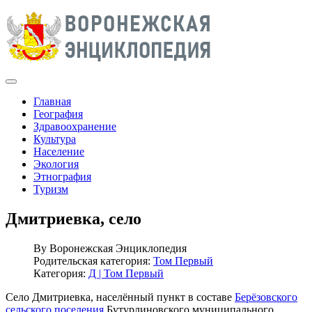
Главная
География
Здравоохранение
Культура
Население
Экология
Этнография
Туризм
Дмитриевка, село
By
Воронежская Энциклопедия
Родительская категория:
Том Первый
Категория:
Д | Том Первый
Село Дмитриевка, населённый пункт в составе
Берёзовского
сельского поселения
Бутурлиновского муниципального