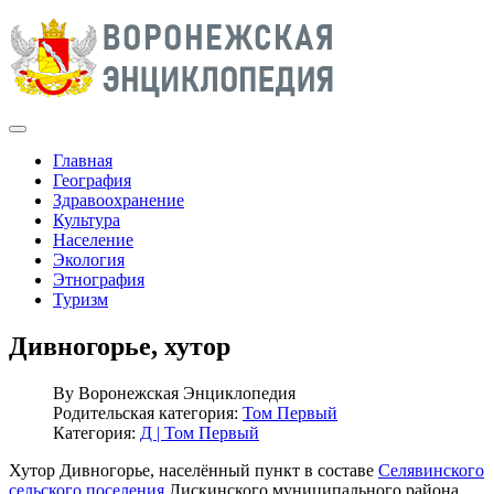
Главная
География
Здравоохранение
Культура
Население
Экология
Этнография
Туризм
Дивногорье, хутор
By
Воронежская Энциклопедия
Родительская категория:
Том Первый
Категория:
Д | Том Первый
Хутор Дивногорье, населённый пункт в составе
Селявинского
сельского поселения
Лискинского муниципального района