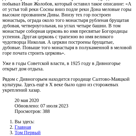
побывал Иван Жолобов, который оставил такое описание: «А
от устья той реки Сосны вниз подле реки Дона меловые горы
высокие прозванием Дивы. Внизу тех гор построен
монастырь, ограда около того монастыря рубленая брущатая
дубовая, четвероугольная, на углах четыре башни. В том
монастыре соборная церковь во имя пресвятые Богородицы
успения. Другая церковь с трапезою во имя великого
чудотворца Николая. А церкви построены брущатые,
дубовые. Повыше того монастыря в полукаменной в меловой
горе почата строить церковь».
Уже в годы Советской власти, в 1925 году в Дивногорье
открыт дом отдыха.
Рядом с Дивногорьем находится городище Салтово-Маяцкой
культуры. Здесь ещё в X веке было одно из сторожевых
укреплений хазар.
20 мая 2020
Обновлено: 07 июля 2023
Просмотров: 388
Вы здесь:
Главная
Том Первый