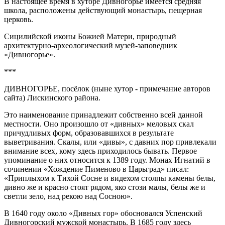
В настоящее время в хуторе Дивногорье имеется средняя
школа, расположены действующий монастырь, пещерная
церковь.
Сицилийской иконы Божией Матери, природный
архитектурно-археологический музей-заповедник
«Дивногорье».
***
ДИВНОГОРЬЕ, посёлок (ныне хутор - примечание авторов
сайта) Лискинского района.
Это наименование принадлежит собственно всей данной
местности. Оно произошло от «дивных» меловых скал
причудливых форм, образовавшихся в результате
выветривания. Скалы, или «дивы», с давних пор привлекали
внимание всех, кому здесь приходилось бывать. Первое
упоминание о них относится к 1389 году. Монах Игнатий в
сочинении «Хождение Пименово в Царьград» писал:
«Приплыхом к Тихой Сосне и видехом столпы камены белы,
дивно же и красно стоят рядом, яко стози малы, белы же и
светли зело, над рекою над Сосною».
В 1640 году около «Дивных гор» обосновался Успенский
Дивногорский мужской монастырь. В 1685 году здесь