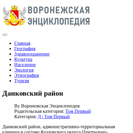
Главная
География
Здравоохранение
Культура
Население
Экология
Этнография
Туризм
Данковский район
By
Воронежская Энциклопедия
Родительская категория:
Том Первый
Категория:
Д | Том Первый
Данковский район, административно-территориальная
единица в составе Козловского округа Центрально-