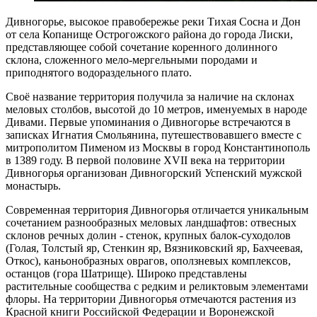
Дивногорье, высокое правобережье реки Тихая Сосна и Дон
от села Копанище Острогожского района до города Лиски,
представляющее собой сочетание коренного долинного
склона, сложенного мело-мергельными породами и
приподнятого водораздельного плато.
Своё название территория получила за наличие на склонах
меловых столбов, высотой до 10 метров, именуемых в народе
Дивами. Первые упоминания о Дивногорье встречаются в
записках Игнатия Смольянина, путешествовавшего вместе с
митрополитом Пименом из Москвы в город Константинополь
в 1389 году. В первой половине XVII века на территории
Дивногорья организован Дивногорский Успенский мужской
монастырь.
Современная территория Дивногорья отличается уникальным
сочетанием разнообразных меловых ландшафтов: отвесных
склонов речных долин - стенок, крупных балок-суходолов
(Голая, Толстый яр, Стенкин яр, Вязниковский яр, Бахчеевая,
Откос), каньонобразных оврагов, оползневых комплексов,
останцов (гора Шатрище). Широко представлены
растительные сообщества с редким и реликтовым элементами
флоры. На территории Дивногорья отмечаются растения из
Красной книги Российской Федерации и Воронежской