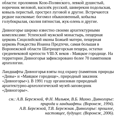
области: проломник Козо-Полянского, левкой душистый,
норичник меловой, василёк русский, шиверекия подольская,
ковыль перистый, прострел луговой и другие. Встречаются
редкие насекомые: богомол обыкновенный, кобылка
голубокрылая, сколия пятнистая, жук-олень и другие.
Дивногорье широко известно своими архитектурными
комплексами: Успенский мужской монастырь, пещерная
церковь Сицилийской иконы Божьей матери, пещерная
церковь Рождества Иоанна Предтечи, самая большая в
Воронежской области Шатрищегорская пещера, остатки
средневековой крепости VIII-X веков - Маяцкое городище. На
территории Дивногорья зафиксировано более 70 памятников
археологии.
Ландшафты Дивногорья взяты под охрану (памятник природы
«Дивы» и «Маяцкое городище», природный заказник
«Дивногорье»). В 1991 году организован природный
архитектурно-археологический музей-заповедник
«Дивногорье».
см.: А.В. Бережной, Ф.Н. Мильков, В.Б. Михно. Дивногорье:
природа и ландшафты. (Воронеж, 1994).
А.В. Бережной, Т.В. Бережная. Дивногорье: прошлое,
настоящее, будущее. (Воронеж, 2006).