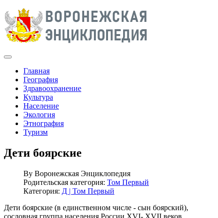
Главная
География
Здравоохранение
Культура
Население
Экология
Этнография
Туризм
Дети боярские
By
Воронежская Энциклопедия
Родительская категория:
Том Первый
Категория:
Д | Том Первый
Дети боярские (в единственном числе - сын боярский),
сословная группа населения России XVI- XVII веков.