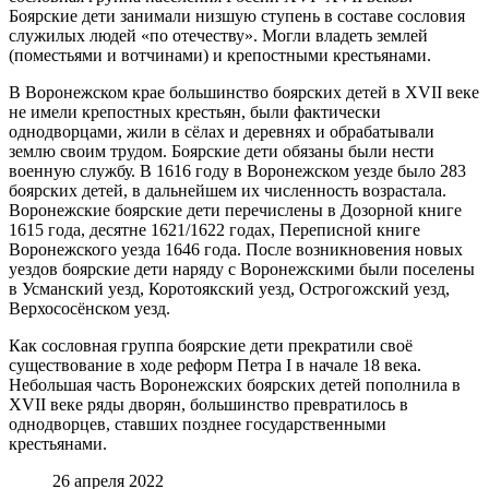
Боярские дети занимали низшую ступень в составе сословия
служилых людей «по отечеству». Могли владеть землей
(поместьями и вотчинами) и крепостными крестьянами.
В Воронежском крае большинство боярских детей в XVII веке
не имели крепостных крестьян, были фактически
однодворцами, жили в сёлах и деревнях и обрабатывали
землю своим трудом. Боярские дети обязаны были нести
военную службу. В 1616 году в Воронежском уезде было 283
боярских детей, в дальнейшем их численность возрастала.
Воронежские боярские дети перечислены в Дозорной книге
1615 года, десятне 1621/1622 годах, Переписной книге
Воронежского уезда 1646 года. После возникновения новых
уездов боярские дети наряду с Воронежскими были поселены
в Усманский уезд, Коротоякский уезд, Острогожский уезд,
Верхососёнском уезд.
Как сословная группа боярские дети прекратили своё
существование в ходе реформ Петра I в начале 18 века.
Небольшая часть Воронежских боярских детей пополнила в
XVII веке ряды дворян, большинство превратилось в
однодворцев, ставших позднее государственными
крестьянами.
26 апреля 2022