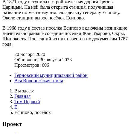
В 1871 году вступила в строй железная дорога Грязи -
Царицын. На ней была открыта станция, получившая
название по местному землевладельцу генералу Есипову.
Около станции вырос посёлок Есипово.
В 1968 году в состав посёлка Есипово включены возникшие
значительно раньше соседние посёлки Жан-Уварово, Окры,
Шинокость. Последний из них известен по документам 1787
года.
20 ноября 2020
Обновлено: 30 августа 2023
Просмотров: 606
Терновский муниципальный район
Вся Воронежская земля
Вы здесь:
Главная
Том Первый
Е
Есипово, посёлок
Проект