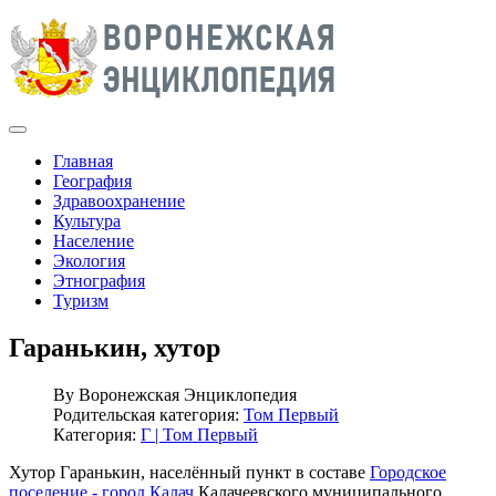
Главная
География
Здравоохранение
Культура
Население
Экология
Этнография
Туризм
Гаранькин, хутор
By
Воронежская Энциклопедия
Родительская категория:
Том Первый
Категория:
Г | Том Первый
Хутор Гаранькин, населённый пункт в составе
Городское
поселение - город Калач
Калачеевского муниципального