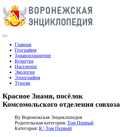
Главная
География
Здравоохранение
Культура
Население
Экология
Этнография
Туризм
Красное Знамя, посёлок
Комсомольского отделения совхоза
By
Воронежская Энциклопедия
Родительская категория:
Том Первый
Категория:
К | Том Первый