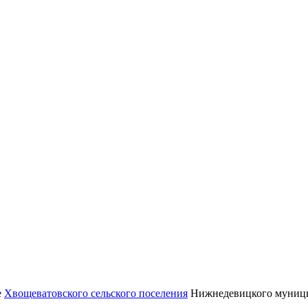
е
Хвощеватовского сельского поселения
Нижнедевицкого муници