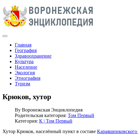
Главная
География
Здравоохранение
Культура
Население
Экология
Этнография
Туризм
Крюков, хутор
By
Воронежская Энциклопедия
Родительская категория:
Том Первый
Категория:
К | Том Первый
Хутор Крюков, населённый пункт в составе
Караяшниковского 