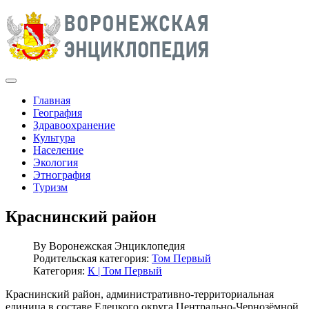
Главная
География
Здравоохранение
Культура
Население
Экология
Этнография
Туризм
Краснинский район
By
Воронежская Энциклопедия
Родительская категория:
Том Первый
Категория:
К | Том Первый
Краснинский район, административно-территориальная
единица в составе Елецкого округа Центрально-Чернозёмной