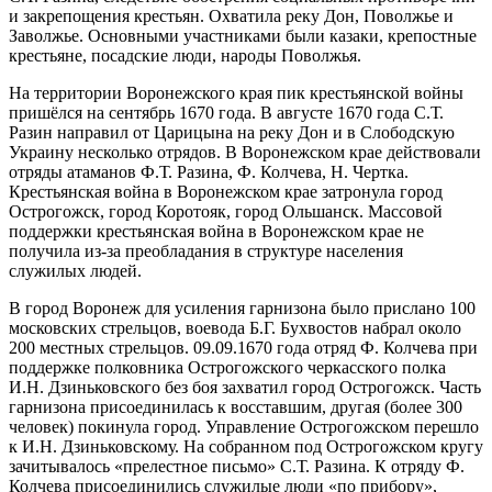
и закрепощения крестьян. Охватила реку Дон, Поволжье и
Заволжье. Основными участниками были казаки, крепостные
крестьяне, посадские люди, народы Поволжья.
На территории Воронежского края пик крестьянской войны
пришёлся на сентябрь 1670 года. В августе 1670 года С.Т.
Разин направил от Царицына на реку Дон и в Слободскую
Украину несколько отрядов. В Воронежском крае действовали
отряды атаманов Ф.Т. Разина, Ф. Колчева, Н. Чертка.
Крестьянская война в Воронежском крае затронула город
Острогожск, город Коротояк, город Ольшанск. Массовой
поддержки крестьянская война в Воронежском крае не
получила из-за преобладания в структуре населения
служилых людей.
В город Воронеж для усиления гарнизона было прислано 100
московских стрельцов, воевода Б.Г. Бухвостов набрал около
200 местных стрельцов. 09.09.1670 года отряд Ф. Колчева при
поддержке полковника Острогожского черкасского полка
И.Н. Дзиньковского без боя захватил город Острогожск. Часть
гарнизона присоединилась к восставшим, другая (более 300
человек) покинула город. Управление Острогожском перешло
к И.Н. Дзиньковскому. На собранном под Острогожском кругу
зачитывалось «прелестное письмо» С.Т. Разина. К отряду Ф.
Колчева присоединились служилые люди «по прибору»,