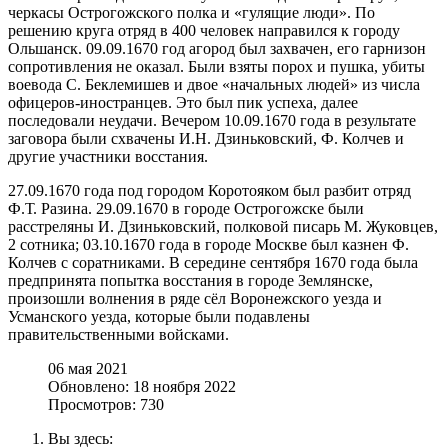
черкасы Острогожского полка и «гулящие люди». По
решению круга отряд в 400 человек направился к городу
Ольшанск. 09.09.1670 год агород был захвачен, его гарнизон
сопротивления не оказал. Были взяты порох и пушка, убиты
воевода С. Беклемишев и двое «начальных людей» из числа
офицеров-иностранцев. Это был пик успеха, далее
последовали неудачи. Вечером 10.09.1670 года в результате
заговора были схвачены И.Н. Дзиньковский, Ф. Колчев и
другие участники восстания.
27.09.1670 года под городом Коротояком был разбит отряд
Ф.Т. Разина. 29.09.1670 в городе Острогожске были
расстреляны И. Дзиньковский, полковой писарь М. Жуковцев,
2 сотника; 03.10.1670 года в городе Москве был казнен Ф.
Колчев с соратниками. В середине сентября 1670 года была
предпринята попытка восстания в городе Землянске,
произошли волнения в ряде сёл Воронежского уезда и
Усманского уезда, которые были подавлены
правительственными войсками.
06 мая 2021
Обновлено: 18 ноября 2022
Просмотров: 730
Вы здесь: