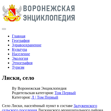
Главная
География
Здравоохранение
Культура
Население
Экология
Этнография
Туризм
Лиски, село
By
Воронежская Энциклопедия
Родительская категория:
Том Первый
Категория:
Л | Том Первый
Село Лиски, населённый пункт в составе
Залуженского
сельского поселения
Лискинского муниципального района