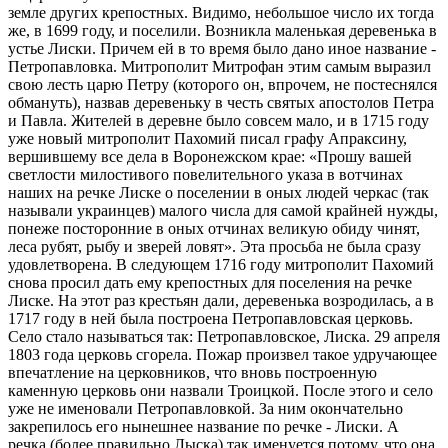
земле других крепостных. Видимо, небольшое число их тогда
же, в 1699 году, и поселили. Возникла маленькая деревенька в
устье Лиски. Причем ей в то время было дано иное название -
Петропавловка. Митрополит Митрофан этим самым выразил
свою лесть царю Петру (которого он, впрочем, не постеснялся
обмануть), назвав деревеньку в честь святых апостолов Петра
и Павла. Жителей в деревне было совсем мало, и в 1715 году
уже новый митрополит Пахомий писал графу Апраксину,
вершившему все дела в Воронежском крае: «Прошу вашей
светлости милостивого повелительного указа в вотчинах
наших на речке Лиске о поселении в оных людей черкас (так
называли украинцев) малого числа для самой крайней нужды,
понеже посторонние в оных отчинах великую обиду чинят,
леса рубят, рыбу и зверей ловят». Эта просьба не была сразу
удовлетворена. В следующем 1716 году митрополит Пахомий
снова просил дать ему крепостных для поселения на речке
Лиске. На этот раз крестьян дали, деревенька возродилась, а в
1717 году в ней была построена Петропавловская церковь.
Село стало называться так: Петропавловское, Лиска. 29 апреля
1803 года церковь сгорела. Пожар произвел такое удручающее
впечатление на церковников, что вновь построенную
каменную церковь они назвали Троицкой. После этого и село
уже не именовали Петропавловкой. За ним окончательно
закрепилось его нынешнее название по речке - Лиски. А
речка (более правильно Лыска) так именуется потому, что она