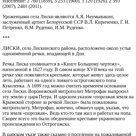
Население: 2 760 (1859), 3 253 (1900), 3 120 (1926), 2 593
(2007), 2481 (2011).
Уроженцами села Лиски являются А.Я. Неумывакин,
заслуженный артист Белорусской ССР В.Л. Кириченко, Г. И.
Петренко, В.М. Руденко, И.М. Руденко.
***
ЛИСКИ, село Лискинского района, расположено около устья
одноимённой речки, впадающей в Дон.
Речка Лиска упоминается в «Книге Большому чертежу»,
написанной в 1627 году. В самом конце XVII века на этой
речке уже появляются крестьяне, которые живут здесь целое
лето, работают на одного ловкого острогожского попа
Куколенка. А 1699 год можно считать временем основания
села Лиски. Воронежский митрополит Митрофан выпросил
эту землю у царя Петра. И царским указом «порозжая земля на
Крымской стороне за речкой Лиски» была пожалована
митрополиту. Митрофан, конечно, обманул царя, указав, что
эта земля «порозжая». Ведь кто-то там жил и работал на попа.
Скорее всего это были обедневшие крестьяне украинского
происхождения из Острогожска.
В царском указе также сказано о поселении на пожалованной