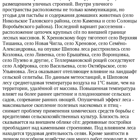
размещением уличных строений. Внутри уличного
пространства расположены не только коммуникации, но
угодья для пастьбы и содержания домашних животных (село
Никольское Таловского района, село Каменка и село Солонцы
Воробьёвского района). Последний вариант расселения -
расположение цепочек крупных сёл по внешней границе
лесных массивов. К Хреновскому бору тяготеют село Верхняя
Тишанка, село Новая Чигла, село Хреновое, село Семёно-
Александровка, на опушке Шипова леса расстроились село
Козловка, село Ливенка, село Ерышёвка, село Воронцовка,
село Пузево и другие, с Теллермановской рощей соседствуют
село Алфёровка, село Васильевка, село Октябрьское, село
Ульяновка. Леса оказывают отепляющее влияние на ландшафт
сельской селитьбы. По данным метеостанций, в Шиповом
лесу среднегодовая температура воздуха на 1°C выше, чем на
территории, удалённой от массива. Повышенная температура
влияет на более раннее цветение и плодоношение сельских
садов, созревание ранних овощей. Опушечный эффект леса -
максимальное скопление полезных насекомых и птиц -
снимает проблему применения химических средств борьбы с
вредителями сельскохозяйственных культур. Близость леса
сказывается на внешнем облике сёл: деревянные постройки
преобладают над каменными строениями. Под влиянием леса
находится трудовая деятельность селян. Кроме занятости в
личном подсобном хозяйстве они много работ проводят в лесу