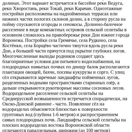
долинах. Этот вариант встречается в бассейне реки Ведуга,
реки Хворостань, реки Токай, реки Карачан. Одноэтажные
постройки расположены на надпойменных террасах или
нижних частях пологих склонов долин, а в сторону русла на
пойму спускаются огороды и сенокосы. Долинно-балочное
расселение в виде компактных островов сельской селитьбы в
основном сложилось на правобережье реки Дон южнее города
Воронежа. Постройки села Гремячье, села Рудкино, села
Костёнки, села Борщёво частично тянутся вдоль русла реки
Дон, а большей части прячутся под укрытие глубоких логов.
Многочисленные выходы родников создают здесь
благоприятные условия для питьевого водоснабжения, на
плодородных намытых почвах по днищу балок располагаются
плантации овощей, бахчи, посевы кукурузы и сорго. С улиц
сёл открываются заречные ландшафты пойменных лугов,
разделенных водными пространствами старинных озёр, а
дальше открываются рукотворные массивы сосновых лесов.
Водораздельное расселение сельской селитьбы на
Среднерусской возвышенности встречается спорадически, на
Окско-Донской равнине - часто. Появление сёл на
водоразделах объясняется близостью к поверхности
грунтовых вод (глубина 1-6 метров) и распространением
самых плодородных почв. Ландшафты сельской селитьбы на
плоских водоразделах востока Воронежской области
отличаются параллельным, широким (до 100 метров)