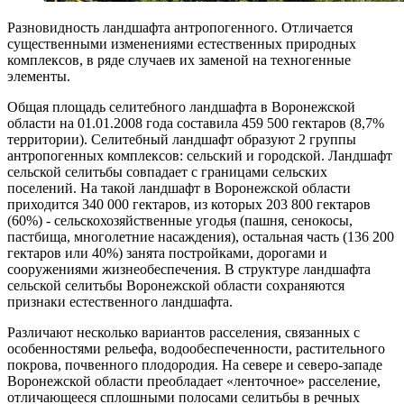
Разновидность ландшафта антропогенного. Отличается
существенными изменениями естественных природных
комплексов, в ряде случаев их заменой на техногенные
элементы.
Общая площадь селитебного ландшафта в Воронежской
области на 01.01.2008 года составила 459 500 гектаров (8,7%
территории). Селитебный ландшафт образуют 2 группы
антропогенных комплексов: сельский и городской. Ландшафт
сельской селитьбы совпадает с границами сельских
поселений. На такой ландшафт в Воронежской области
приходится 340 000 гектаров, из которых 203 800 гектаров
(60%) - сельскохозяйственные угодья (пашня, сенокосы,
пастбища, многолетние насаждения), остальная часть (136 200
гектаров или 40%) занята постройками, дорогами и
сооружениями жизнеобеспечения. В структуре ландшафта
сельской селитьбы Воронежской области сохраняются
признаки естественного ландшафта.
Различают несколько вариантов расселения, связанных с
особенностями рельефа, водообеспеченности, растительного
покрова, почвенного плодородия. На севере и северо-западе
Воронежской области преобладает «ленточное» расселение,
отличающееся сплошными полосами селитьбы в речных