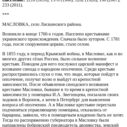
233 (2011).
***
МАСЛОВКА, село Лискинского района.
Возникло в конце 1760-х годов. Населено крестьянами
украинского происхождения. Сначала было хутором. С 1781
года, после сооружения церкви, стало селом.
В 1855 году, в период Крымской войны, в Масловке, как и во
многих других сёлах России, было сильное волнение
крестьян. Поводом для него послужил царский манифест и
воззвание синода о народном ополчении. Среди крестьян
распространились слухи о том, что люди, которые пойдут в
ополчение, получат волю и выйдут из крепостной
зависимости. После объявления синодского воззвания
крестьяне Масловки, бывшие в то время в крепостной
зависимости у помещика И.А. Звегинцева, посылали своих
ходоков в Воронеж, а затем в Петербург для выяснения
вопроса об ополчении. А в Масловке крестьяне перестали
подчиняться управляющему помещика, отказались от
барщины, заявили, что в помещичьем владении быть не хотят.
Тогда по распоряжению губернатора в Масловку были
направлены бобровский предводитель дворянства, земский