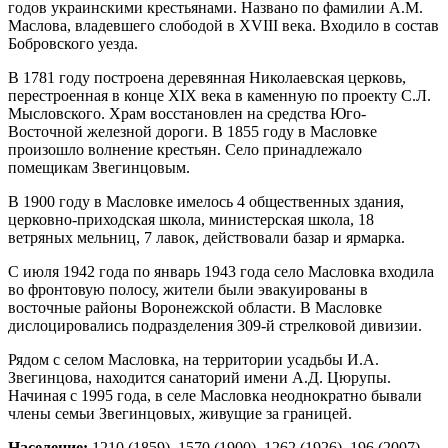
годов украинскими крестьянами. Названо по фамилии А.М.
Маслова, владевшего слободой в XVIII века. Входило в состав
Бобровского уезда.
В 1781 году построена деревянная Николаевская церковь,
перестроенная в конце XIX века в каменную по проекту C.Л.
Мысловского. Храм восстановлен на средства Юго-
Восточной железной дороги. В 1855 году в Масловке
произошло волнение крестьян. Село принадлежало
помещикам Звегинцовым.
В 1900 году в Масловке имелось 4 общественных здания,
церковно-приходская школа, министерская школа, 18
ветряных мельниц, 7 лавок, действовали базар и ярмарка.
С июля 1942 года по январь 1943 года село Масловка входила
во фронтовую полосу, жители были эвакуированы в
восточные районы Воронежской области. В Масловке
дислоцировались подразделения 309-й стрелковой дивизии.
Рядом с селом Масловка, на территории усадьбы И.А.
Звегинцова, находится санаторий имени А.Д. Цюрупы.
Начиная с 1995 года, в селе Масловка неоднократно бывали
члены семьи Звегинцовых, живущие за границей.
Население:
1210 (1859), 1570 (1900), 1262 (1926), 196 (2007),