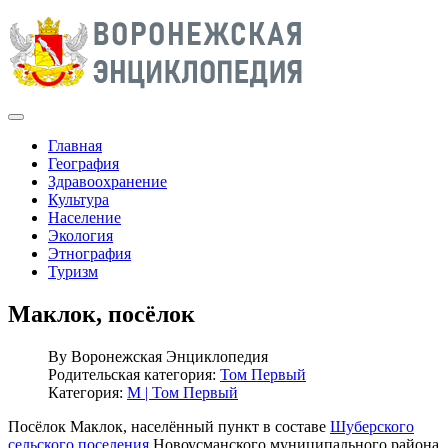
Главная
География
Здравоохранение
Культура
Население
Экология
Этнография
Туризм
Маклок, посёлок
By
Воронежская Энциклопедия
Родительская категория:
Том Первый
Категория:
М | Том Первый
Посёлок Маклок, населённый пункт в составе
Шуберского
сельского поселения
Новоусманского муниципального района