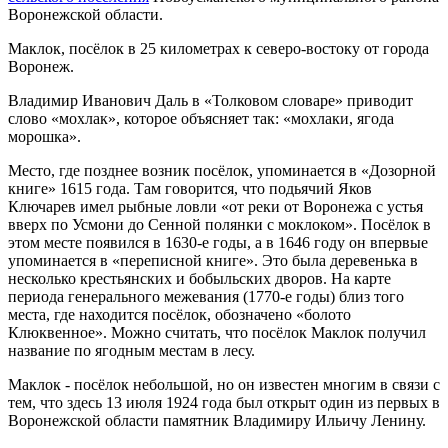
Воронежской области.
Маклок, посёлок в 25 километрах к северо-востоку от города
Воронеж.
Владимир Иванович Даль в «Толковом словаре» приводит
слово «мохлак», которое объясняет так: «мохлаки, ягода
морошка».
Место, где позднее возник посёлок, упоминается в «Дозорной
книге» 1615 года. Там говорится, что подьячий Яков
Ключарев имел рыбные ловли «от реки от Воронежа с устья
вверх по Усмони до Сенной полянки с моклоком». Посёлок в
этом месте появился в 1630-е годы, а в 1646 году он впервые
упоминается в «переписной книге». Это была деревенька в
несколько крестьянских и бобыльских дворов. На карте
периода генерального межевания (1770-е годы) близ того
места, где находится посёлок, обозначено «болото
Клюквенное». Можно считать, что посёлок Маклок получил
название по ягодным местам в лесу.
Маклок - посёлок небольшой, но он известен многим в связи с
тем, что здесь 13 июля 1924 года был открыт один из первых в
Воронежской области памятник Владимиру Ильичу Ленину.