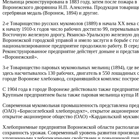
Мельница реконструирована в 1883 году, затем после пожара в
Воронежского дворянина Н.П. Алексеева. Продукция товарищес
серебряная медаль (Воронеж, 1894) и другие.
2-е Товарищество русских мукомолов (1889) в начала XX века 
к началу 1910-х годов число рабочих достигло 99, перемалыв
Восточную железную дорогу, Рязанско-Уральскую железную до
Воронежской городской управой и имело заслуги в борьбе с г
национализированное предприятие продолжило работу. В середи
Реконструированное предприятие действует доныне и предста
«Воронежский».
3-е Товарищество паровых мукомольных мельниц (1894), где в
здесь насчитывалось 130 рабочих, двигатель в 550 лошадиных 
городе Воронеже хлебозавод, сохранявшийся комплекс построе
С 1904 года в городе Воронеже действовало также предприяти
Крупным предприятием была также паровая мельница купца И.Н.
Современная мукомольная промышленность представлена пред
(ОАО) «Борисоглебский хлебопродукт», открытое акционерно
открытое акционерное общество (ОАО) «Кардаильский мукзаво
Хлебоприемные предприятия Воронежской области располагают
сохранность урожая. Современный уровень развития производс
улучшенными хлебопекарными свойствами и повышенной пищ