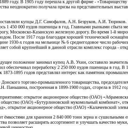
 1889 году. В 1905 году перешла к другой фирме - «Товарищест
тва неоднократно получала призы на представительных выставка
составляли купцы Д.Г. Самофалов, А.Н. Безруков, А.И. Тюриков.
алось 1 450 000 пудов пшеницы в год. Главными рынками сбыта
рогу, Московско-Казанскую железную дорогу. Во время 1-й мир
олодом. После 1917 года благодаря хорошей технической оснащё
не 1930-х годов на мельнице № 6 среднегодовое число рабочих с
вляет собой крупнейший в данной отрасли комплекс города - о
едущее положение занимал купец А.В. Ухин, составило значител
сил обеспечивал переработку 2 250 000 пудов пшеницы в год. В 
к 1873-1895 годов представлял интерес как памятник промышленн
е Донского торгово-промышленного товарищества, председателем
 Паньшина, построенная в 1899-1900 годах, сгорела в 1912 год
приятиями: открытое акционерное общество (ОАО) «Абрамовски
е общество (ОАО) «Бутурлиновский мукомольный комбинат», отк
д», открытое акционерное общество (ОАО) «Калачеевский элева
 ёмкостями для хранения 2 840 000 тонн зерна и сушильными е
тва позволяет расширять ассортимент и улучшать качество муки
евой ценностью.