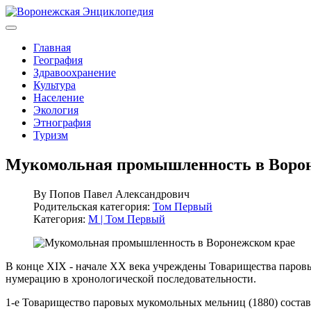
Главная
География
Здравоохранение
Культура
Население
Экология
Этнография
Туризм
Мукомольная промышленность в Воро
By
Попов Павел Александрович
Родительская категория:
Том Первый
Категория:
М | Том Первый
В конце XIX - начале XX века учреждены Товарищества паро
нумерацию в хронологической последовательности.
1-е Товарищество паровых мукомольных мельниц (1880) сост