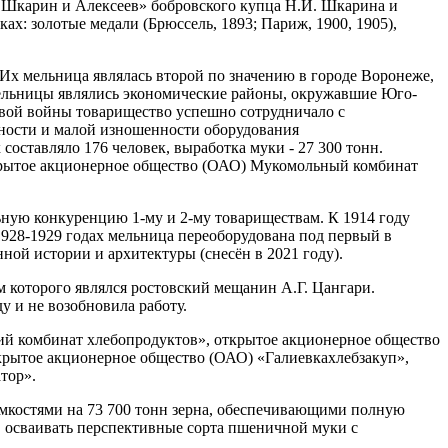
ву Шкарин и Алексеев» бобровского купца Н.И. Шкарина и
х: золотые медали (Брюссель, 1893; Париж, 1900, 1905),
 Их мельница являлась второй по значению в городе Воронеже,
 мельницы являлись экономические районы, окружавшие Юго-
овой войны товарищество успешно сотрудничало с
нности и малой изношенности оборудования
оставляло 176 человек, выработка муки - 27 300 тонн.
ткрытое акционерное общество (ОАО) Мукомольный комбинат
ьную конкуренцию 1-му и 2-му товариществам. К 1914 году
1928-1929 годах мельница переоборудована под первый в
ой истории и архитектуры (снесён в 2021 году).
 которого являлся ростовский мещанин А.Г. Цангари.
у и не возобновила работу.
й комбинат хлебопродуктов», открытое акционерное общество
рытое акционерное общество (ОАО) «Галиевкахлебзакуп»,
тор».
мкостями на 73 700 тонн зерна, обеспечивающими полную
, осваивать перспективные сорта пшеничной муки с