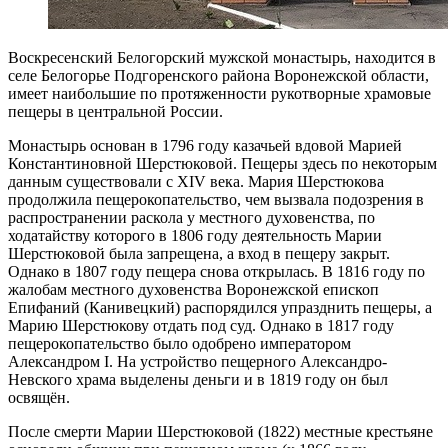
Воскресенский Белогорский мужской монастырь, находится в
селе Белогорье Подгоренского района Воронежской области,
имеет наибольшие по протяженности рукотворные храмовые
пещеры в центральной России.
Монастырь основан в 1796 году казачьей вдовой Марией
Константиновной Шерстюковой. Пещеры здесь по некоторым
данным существовали с XIV века. Мария Шерстюкова
продолжила пещерокопательство, чем вызвала подозрения в
распространении раскола у местного духовенства, по
ходатайству которого в 1806 году деятельность Марии
Шерстюковой была запрещена, а вход в пещеру закрыт.
Однако в 1807 году пещера снова открылась. В 1816 году по
жалобам местного духовенства Воронежской епископ
Епифаний (Канивецкий) распорядился упразднить пещеры, а
Марию Шерстюкову отдать под суд. Однако в 1817 году
пещерокопательство было одобрено императором
Александром I. На устройство пещерного Александро-
Невского храма выделены деньги и в 1819 году он был
освящён.
После смерти Марии Шерстюковой (1822) местные крестьяне