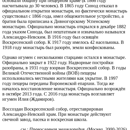
основали общину при пещерном храме (к 1866 году
насчитывала до 30 человек). В 1865 году Синод отказал в
официальном открытии монастыря, но фактически монастырь
существовал с 1866 года, имел общежительное устройство, а
братия была приписана к Дивногорскому Успенскому
монастырю. Официально монастырь открылся в декабре 1882
года указом Синода, был нештатным и изначально назывался
Александро-Невским. В 1916 году был освящён
Воскресенский собор. К 1917 году имелось 42 насельника. В
1918 году монастырь был разорён, земли конфискованы.
Однако игумен с несколькими старцами остался в монастыре.
Официально закрыт в 1922 году. Надворные постройки
разобраны, в 1931 году взорван Воскресенский собор. В годы
Великой Отечественной войны (ВОВ) пещеры
использовались местными жителями как укрытие. В 1997
году пещеры переданы Воронежской епархии. Тогда же
началось восстановление монастыря. Официально возрождён
в октябре 2013 года. С 2016 года монастырь возглавляет
игумен Илия (Ждамиров).
Воссоздан Воскресенский собор, отреставрирован
Александро-Невский храм. При монастыре действуют
свечной завод, пасека и воскресная школа.
см.: Православная энциклопедия. (Москва, 2000-2026).