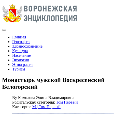
Главная
География
Здравоохранение
Культура
Население
Экология
Этнография
Туризм
Монастырь мужской Воскресенский
Белогорский
By
Комолова Элина Владимировна
Родительская категория:
Том Первый
Категория:
М | Том Первый