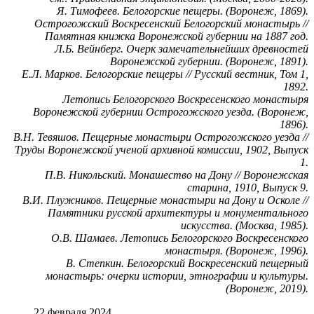
Я. Тимофеев. Белогорские пещеры. (Воронеж, 1869).
Острогожский Воскресенский Белогорский монастырь //
Памятная книжка Воронежской губернии на 1887 год.
Л.Б. Вейнберг. Очерк замечательнейших древностей
Воронежской губернии. (Воронеж, 1891).
Е.Л. Марков. Белогорские пещеры // Русский вестник, Том 1,
1892.
Летопись Белогорского Воскресенского монастыря
Воронежской губернии Острогожского уезда. (Воронеж,
1896).
В.Н. Тевяшов. Пещерные монастыри Острогожского уезда //
Труды Воронежской ученой архивной комиссии, 1902, Выпуск
1.
П.В. Никольский. Монашество на Дону // Воронежская
старина, 1910, Выпуск 9.
В.И. Плужников. Пещерные монастыри на Дону и Осколе //
Памятники русской архитектуры и монументального
искусства. (Москва, 1985).
О.В. Шамаев. Летопись Белогорского Воскресенского
монастыря. (Воронеж, 1996).
В. Степкин. Белогорский Воскресенский пещерный
монастырь: очерки истории, этнографии и культуры.
(Воронеж, 2019).
22 февраля 2024