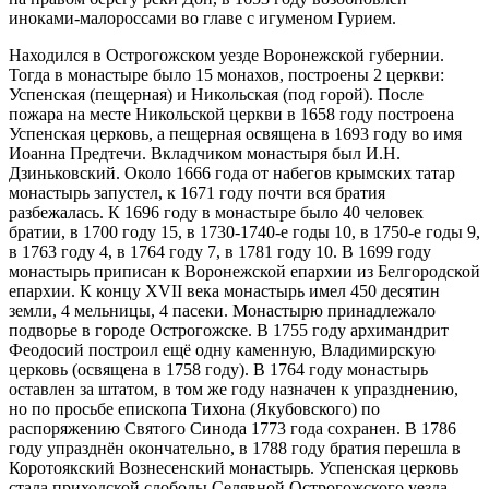
иноками-малороссами во главе с игуменом Гурием.
Находился в Острогожском уезде Воронежской губернии.
Тогда в монастыре было 15 монахов, построены 2 церкви:
Успенская (пещерная) и Никольская (под горой). После
пожара на месте Никольской церкви в 1658 году построена
Успенская церковь, а пещерная освящена в 1693 году во имя
Иоанна Предтечи. Вкладчиком монастыря был И.Н.
Дзиньковский. Около 1666 года от набегов крымских татар
монастырь запустел, к 1671 году почти вся братия
разбежалась. К 1696 году в монастыре было 40 человек
братии, в 1700 году 15, в 1730-1740-е годы 10, в 1750-е годы 9,
в 1763 году 4, в 1764 году 7, в 1781 году 10. В 1699 году
монастырь приписан к Воронежской епархии из Белгородской
епархии. К концу XVII века монастырь имел 450 десятин
земли, 4 мельницы, 4 пасеки. Монастырю принадлежало
подворье в городе Острогожске. В 1755 году архимандрит
Феодосий построил ещё одну каменную, Владимирскую
церковь (освящена в 1758 году). В 1764 году монастырь
оставлен за штатом, в том же году назначен к упразднению,
но по просьбе епископа Тихона (Якубовского) по
распоряжению Святого Синода 1773 года сохранен. В 1786
году упразднён окончательно, в 1788 году братия перешла в
Коротоякский Вознесенский монастырь. Успенская церковь
стала приходской слободы Селявной Острогожского уезда