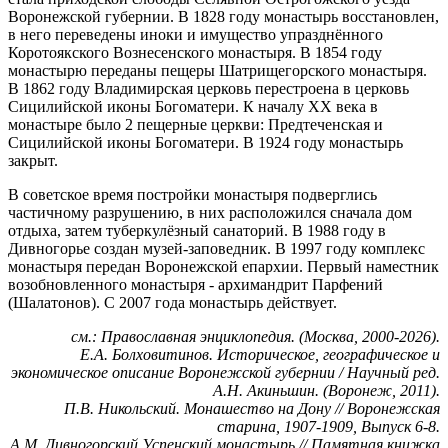
Воронежской губернии. В 1828 году монастырь восстановлен,
в него переведены иноки и имущество упразднённого
Коротоякского Вознесенского монастыря. В 1854 году
монастырю переданы пещеры Шатрищегорского монастыря.
В 1862 году Владимирская церковь перестроена в церковь
Сицилийской иконы Богоматери. К началу XX века в
монастыре было 2 пещерные церкви: Предтеченская и
Сицилийской иконы Богоматери. В 1924 году монастырь
закрыт.
В советское время постройки монастыря подверглись
частичному разрушению, в них расположился сначала дом
отдыха, затем туберкулёзный санаторий. В 1988 году в
Дивногорье создан музей-заповедник. В 1997 году комплекс
монастыря передан Воронежской епархии. Первый наместник
возобновленного монастыря - архимандрит Парфений
(Шалатонов). С 2007 года монастырь действует.
см.: Православная энциклопедия. (Москва, 2000-2026).
Е.А. Болховитинов. Историческое, географическое и
экономическое описание Воронежской губернии / Научный ред.
А.Н. Акиньшин. (Воронеж, 2011).
П.В. Никольский. Монашество на Дону // Воронежская
старина, 1907-1909, Выпуск 6-8.
А.М. Дивногорский Успенский монастырь // Памятная книжка