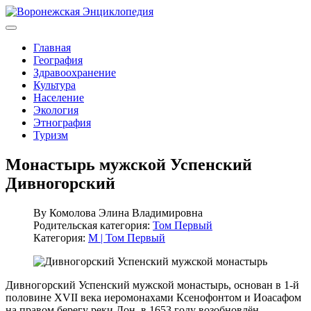
Главная
География
Здравоохранение
Культура
Население
Экология
Этнография
Туризм
Монастырь мужской Успенский
Дивногорский
By
Комолова Элина Владимировна
Родительская категория:
Том Первый
Категория:
М | Том Первый
Дивногорский Успенский мужской монастырь, основан в 1-й
половине XVII века иеромонахами Ксенофонтом и Иоасафом
на правом берегу реки Дон, в 1653 году возобновлён