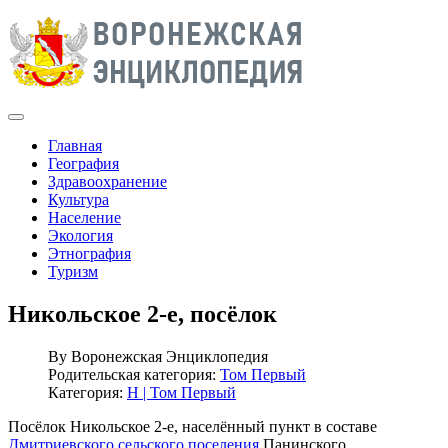
Главная
География
Здравоохранение
Культура
Население
Экология
Этнография
Туризм
Никольское 2-е, посёлок
By
Воронежская Энциклопедия
Родительская категория:
Том Первый
Категория:
Н | Том Первый
Посёлок Никольское 2-е, населённый пункт в составе
Дмитриевского сельского поселения
Панинского