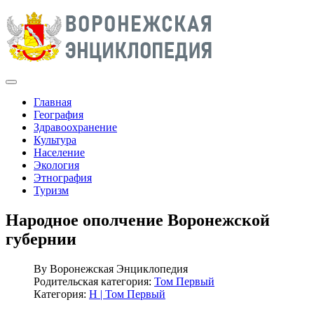
Главная
География
Здравоохранение
Культура
Население
Экология
Этнография
Туризм
Народное ополчение Воронежской
губернии
By
Воронежская Энциклопедия
Родительская категория:
Том Первый
Категория:
Н | Том Первый