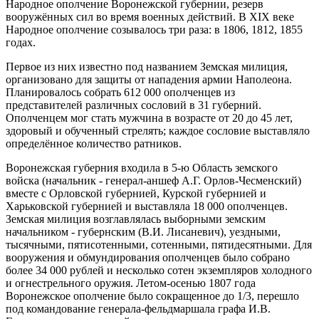
Народное ополчение Воронежской губернии, резерв
вооружённых сил во время военных действий. В XIX веке
Народное ополчение созывалось три раза: в 1806, 1812, 1855
годах.
Первое из них известно под названием Земская милиция,
организовано для защиты от нападения армии Наполеона.
Планировалось собрать 612 000 ополченцев из
представителей различных сословий в 31 губерний.
Ополченцем мог стать мужчина в возрасте от 20 до 45 лет,
здоровый и обученный стрелять; каждое сословие выставляло
определённое количество ратников.
Воронежская губерния входила в 5-ю Область земского
войска (начальник - генерал-аншеф А.Г. Орлов-Чесменский)
вместе с Орловской губернией, Курской губернией и
Харьковской губернией и выставляла 18 000 ополченцев.
Земская милиция возглавлялась выборными земским
начальником - губернским (В.И. Лисаневич), уездными,
тысячными, пятисотенными, сотенными, пятидесятными. Для
вооружения и обмундирования ополченцев было собрано
более 34 000 рублей и несколько сотен экземпляров холодного
и огнестрельного оружия. Летом-осенью 1807 года
Воронежское ополчение было сокращенное до 1/3, перешло
под командование генерала-фельдмаршала графа И.В.