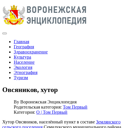
Главная
География
Здравоохранение
Культура
Население
Экология
Этнография
Туризм
Овсяников, хутор
By
Воронежская Энциклопедия
Родительская категория:
Том Первый
Категория:
О | Том Первый
Хутор Овсяников, населённый пункт в составе
Землянского
сельского поселения
Семилукского муниципального района